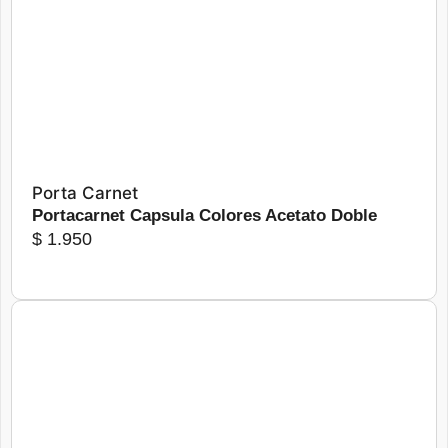
Seleccionar opciones
Porta Carnet
Portacarnet Capsula Colores Acetato Doble
$
1.950
Este
producto
tiene
Más detalles
Seleccionar opciones
múltiples
variantes.
Las