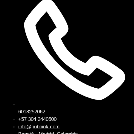
6018252062
+57 304 2440500
info@publiink.com