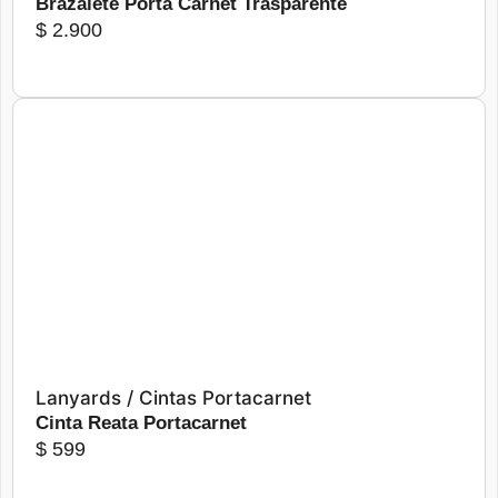
Brazalete Porta Carnet Trasparente
$
2.900
Más detalles
Seleccionar opciones
Lanyards / Cintas Portacarnet
Cinta Reata Portacarnet
$
599