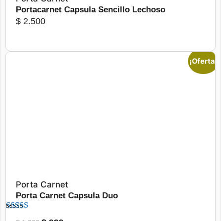
Portacarnet Capsula Sencillo Lechoso
la
$
2.500
página
de
producto
¡Oferta!
Seleccionar opciones
Porta Carnet
Porta Carnet Capsula Duo
Valorad
El
El