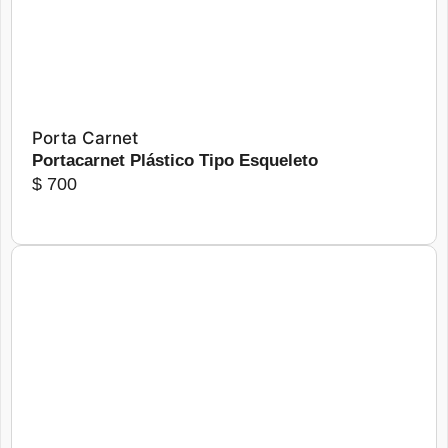
Porta Carnet
Portacarnet Plástico Tipo Esqueleto
$
700
Este
producto
tiene
Más detalles
Seleccionar opciones
múltiples
variantes.
Las
opciones
se