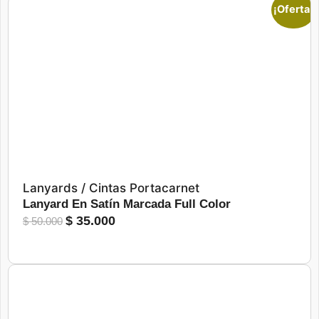
¡Oferta!
$ 375
hasta
$ 610
Seleccionar opciones
Lanyards / Cintas Portacarnet
Lanyard En Satín Marcada Full Color
El
El
$
35.000
$
50.000
precio
precio
original
actual
era:
es:
$ 50.000.
$ 35.000.