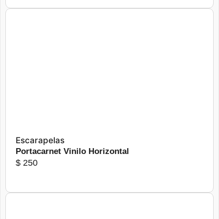
producto
desde
$ 322
hasta
$ 634
Seleccionar opciones
Escarapelas
Portacarnet Vinilo Horizontal
$
250
Este
producto