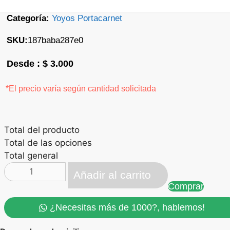
Categoría:
Yoyos Portacarnet
SKU:
187baba287e0
$
3.000
*El precio varía según cantidad solicitada
Total del producto
Total de las opciones
Total general
Yoyo
Añadir al carrito
porta
Comprar
carnet
colores
¿Necesitas más de 1000?, hablemos!
cantidad