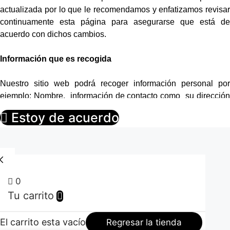
actualizada por lo que le recomendamos y enfatizamos revisar
continuamente esta página para asegurarse que está de
acuerdo con dichos cambios.
Información que es recogida
Nuestro sitio web podrá recoger información personal por
ejemplo: Nombre, información de contacto como su dirección
de correo electrónica e información demográfica. Así mismo
Estoy de acuerdo
cuando sea necesario podrá ser requerida información
específica para procesar algún pedido o realizar una entrega o
facturación.
Uso de la información recogida
0
Tu carrito
Nuestro sitio web emplea la información con el fin de
proporcionar el mejor servicio posible, particularmente para
mantener un registro de usuarios, de pedidos en caso que
El carrito esta vacío
Regresar la tienda