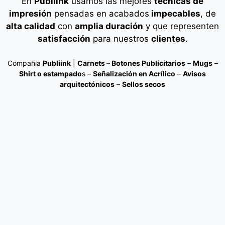
En
Publiink
usamos las mejores
técnicas de
impresión
pensadas en acabados
impecables
, de
alta calidad
con
amplia duración
y que representen
satisfacción
para nuestros
clientes
.
Compañia
Publiink
|
Carnets – Botones Publicitarios
–
Mugs
–
Shirt o estampado
s –
Señalización en Acrílico
–
Avisos
arquitectónicos
–
Sellos secos