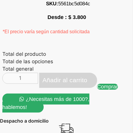
SKU:
5561bc5d084c
$
3.800
*El precio varía según cantidad solicitada
Total del producto
Total de las opciones
Total general
Yoyo
Añadir al carrito
porta
Comprar
carnet
carabinero
¿Necesitas más de 1000?,
cantidad
hablemos!
Despacho a domicilio