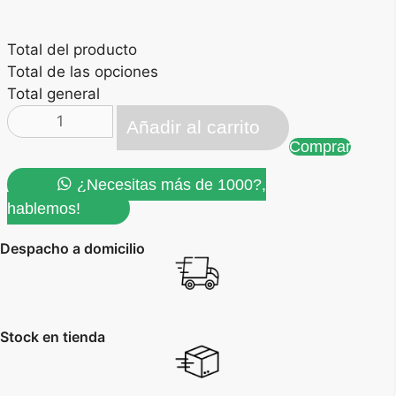
Total del producto
Total de las opciones
Total general
brazalete
Añadir al carrito
porta
Comprar
carnet
trasparente
¿Necesitas más de 1000?,
cantidad
hablemos!
Despacho a domicilio
Stock en tienda