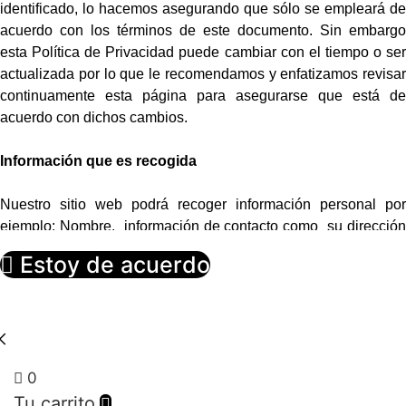
identificado, lo hacemos asegurando que sólo se empleará de
acuerdo con los términos de este documento. Sin embargo
esta Política de Privacidad puede cambiar con el tiempo o ser
actualizada por lo que le recomendamos y enfatizamos revisar
continuamente esta página para asegurarse que está de
acuerdo con dichos cambios.
Información que es recogida
Nuestro sitio web podrá recoger información personal por
ejemplo: Nombre, información de contacto como su dirección
de correo electrónica e información demográfica. Así mismo
Estoy de acuerdo
cuando sea necesario podrá ser requerida información
específica para procesar algún pedido o realizar una entrega o
facturación.
Uso de la información recogida
0
Tu carrito
Nuestro sitio web emplea la información con el fin de