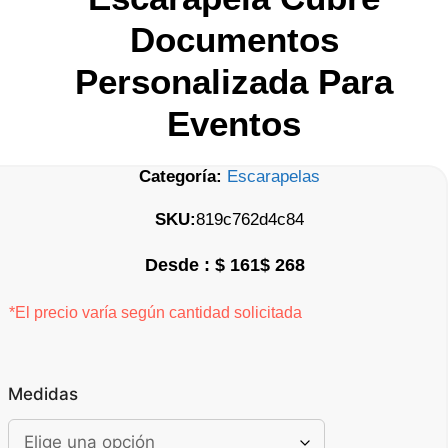
Documentos
Personalizada Para
Eventos
Categoría:
Escarapelas
SKU:
819c762d4c84
$
161
$
268
Rango de precios: desde $ 161 hasta $ 268
*El precio varía según cantidad solicitada
Medidas