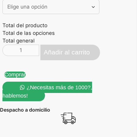
Total del producto
Total de las opciones
Total general
Portacarnet
Añadir al carrito
Cuero
Doble
Bolsillo
Comprar
cantidad
¿Necesitas más de 1000?,
hablemos!
Despacho a domicilio