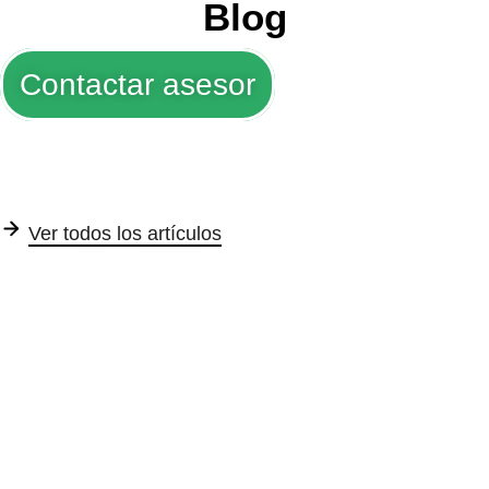
Blog
Contactar asesor
Ver todos los artículos
Trofeos y Medallas
Tarjetas de seguridad
Su
Ver articulo completo
Ver articulo completo
Ver a