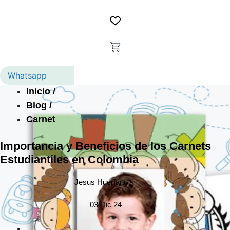
Whatsapp
Inicio /
Blog /
Carnet
Importancia y Beneficios de los Carnets
Estudiantiles en Colombia
Jesus Huerfano -
03 Dic 24