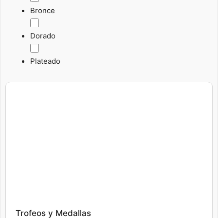
Bronce
Dorado
Plateado
Este
producto
tiene
múltiples
variantes.
Las
opciones
se
pueden
elegir
Trofeos y Medallas
en