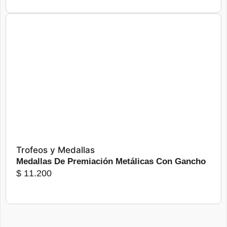
producto
Este
producto
tiene
Seleccionar opciones
múltiples
variantes.
Las
opciones
se
pueden
elegir
Trofeos y Medallas
en
Medallas De Premiación Metálicas Con Gancho
la
$
11.200
página
de
producto