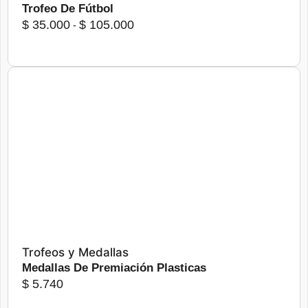
Trofeo De Fútbol
la
Rango
$
35.000
$
105.000
-
página
de
de
precios:
producto
desde
$ 35.000
Este
hasta
producto
$ 105.000
tiene
Seleccionar opciones
múltiples
variantes.
Las
opciones
se
pueden
elegir
Trofeos y Medallas
en
Medallas De Premiación Plasticas
la
$
5.740
página
de