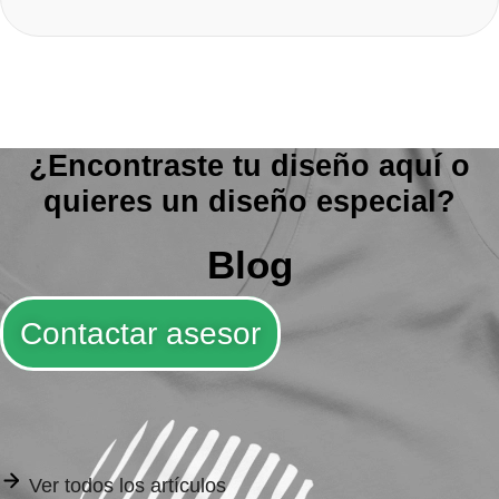
Seleccionar opciones
¿Encontraste tu diseño aquí o
quieres un diseño especial?
Blog
Contactar asesor
Ver todos los artículos