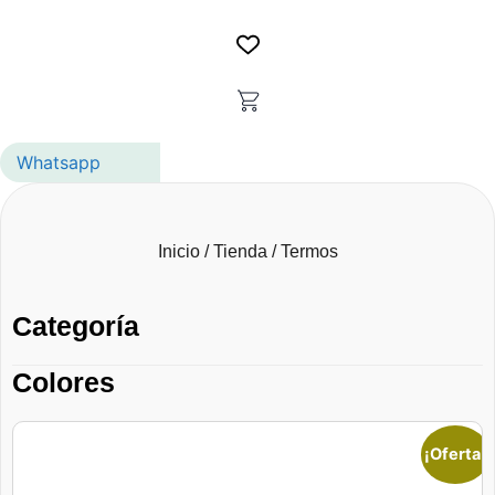
Whatsapp
Inicio
/
Tienda
/ Termos
Categoría
Colores
Este
¡Oferta!
producto