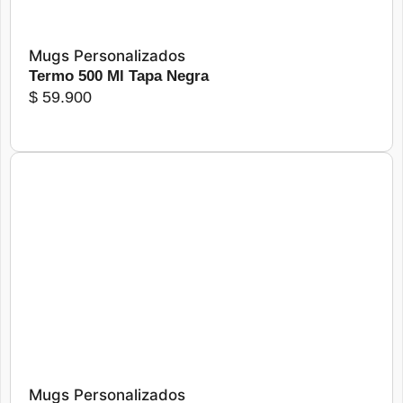
Mugs Personalizados
Termo 500 Ml Tapa Negra
$
59.900
Este
producto
tiene
Más detalles
Seleccionar opciones
múltiples
variantes.
Las
opciones
se
pueden
elegir
Mugs Personalizados
en