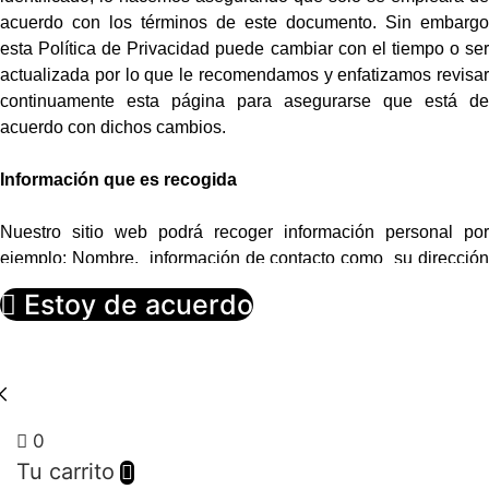
acuerdo con los términos de este documento. Sin embargo
esta Política de Privacidad puede cambiar con el tiempo o ser
actualizada por lo que le recomendamos y enfatizamos revisar
continuamente esta página para asegurarse que está de
acuerdo con dichos cambios.
Información que es recogida
Nuestro sitio web podrá recoger información personal por
ejemplo: Nombre, información de contacto como su dirección
de correo electrónica e información demográfica. Así mismo
Estoy de acuerdo
cuando sea necesario podrá ser requerida información
específica para procesar algún pedido o realizar una entrega o
facturación.
Uso de la información recogida
0
Tu carrito
Nuestro sitio web emplea la información con el fin de