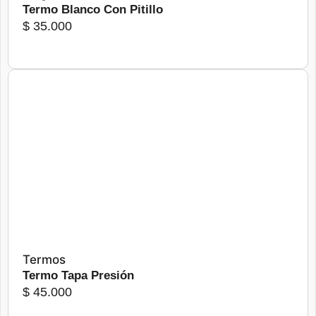
Termo Blanco Con Pitillo
la
$
35.000
página
de
producto
Este
producto
tiene
Seleccionar opciones
múltiples
variantes.
Las
opciones
se
pueden
elegir
Termos
en
Termo Tapa Presión
la
$
45.000
página
de