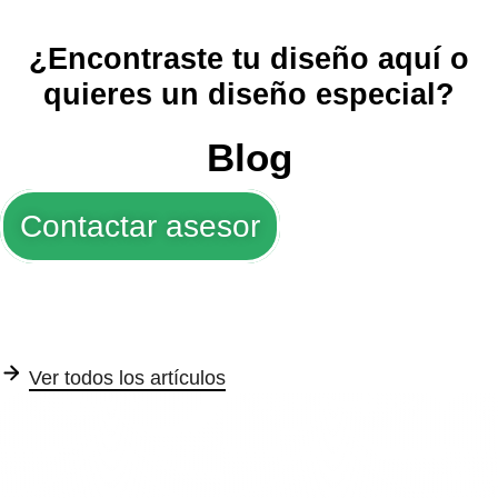
¿Encontraste tu diseño aquí o
quieres un diseño especial?
Blog
Contactar asesor
Ver todos los artículos
Trofeos y Medallas
Tarjetas de seguridad
Su
Ver articulo completo
Ver articulo completo
Ver a