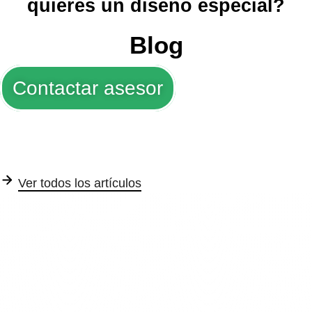
quieres un diseño especial?
Blog
Contactar asesor
Ver todos los artículos
Trofeos y Medallas
Tarjetas de seguridad
Su
Ver articulo completo
Ver articulo completo
Ver a