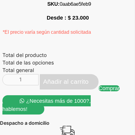
SKU:
0aab6ae5feb9
$
23.000
*El precio varía según cantidad solicitada
Total del producto
Total de las opciones
Total general
mágico
Añadir al carrito
cuchara
Comprar
12oz
cantidad
¿Necesitas más de 1000?,
hablemos!
Despacho a domicilio