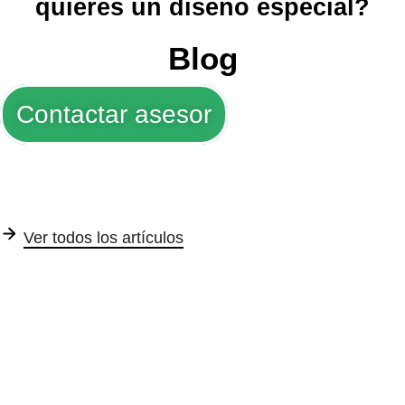
quieres un diseño especial?
Blog
Contactar asesor
Ver todos los artículos
Trofeos y Medallas
Tarjetas de seguridad
Su
Ver articulo completo
Ver articulo completo
Ver a