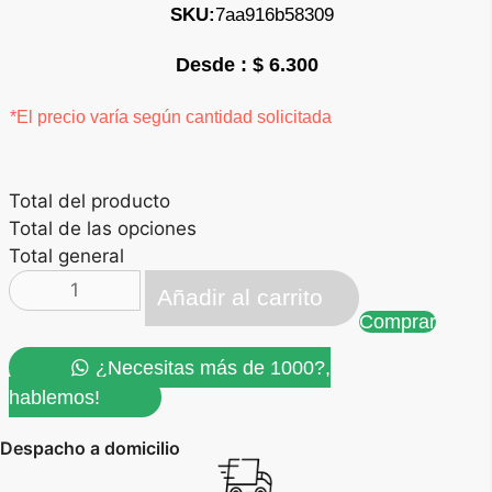
SKU:
7aa916b58309
$
6.300
*El precio varía según cantidad solicitada
Total del producto
Total de las opciones
Total general
Llavero
Añadir al carrito
Cuadro
Comprar
Español
cantidad
¿Necesitas más de 1000?,
hablemos!
Despacho a domicilio