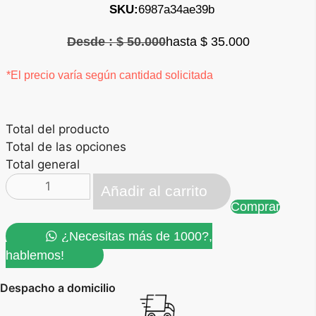
SKU:
6987a34ae39b
$
50.000
El precio original era: $ 50.000.
$
35.000
El precio actual es: $ 35.000.
*El precio varía según cantidad solicitada
Total del producto
Total de las opciones
Total general
cuadrado
Añadir al carrito
360
Comprar
cantidad
¿Necesitas más de 1000?,
hablemos!
Despacho a domicilio