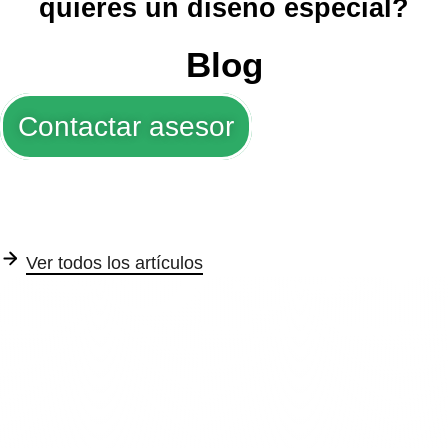
quieres un diseño especial?
Blog
Contactar asesor
Ver todos los artículos
Trofeos y Medallas
Tarjetas de seguridad
Su
Ver articulo completo
Ver articulo completo
Ver a