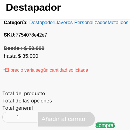
Destapador
Categoría:
Destapador
Llaveros Personalizados
Metalicos
SKU:
7754078e42e7
$
50.000
El precio original era: $ 50.000.
$
35.000
El precio actual es: $ 35.000.
*El precio varía según cantidad solicitada
Total del producto
Total de las opciones
Total general
Llavero
Añadir al carrito
Corta
Comprar
Uñas