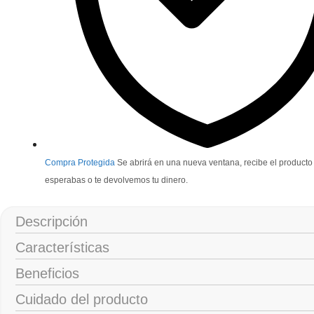
Compra Protegida
Se abrirá en una nueva ventana, recibe el producto
esperabas o te devolvemos tu dinero.
Descripción
Características
Beneficios
Cuidado del producto