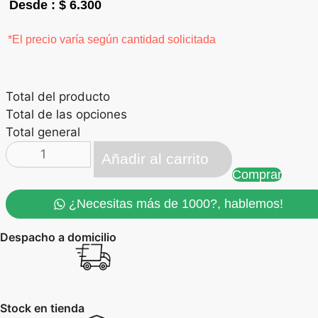
$
6.300
*El precio varía según cantidad solicitada
Total del producto
Total de las opciones
Total general
Llavero
Añadir al carrito
Casa
Comprar
3D
cantidad
¿Necesitas más de 1000?, hablemos!
Despacho a domicilio
Stock en tienda