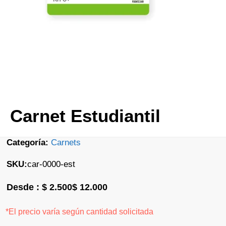
Carnet Estudiantil
Categoría:
Carnets
SKU:
car-0000-est
$
2.500
$
12.000
Rango de precios: desde $ 2.500 hasta $ 12.000
*El precio varía según cantidad solicitada